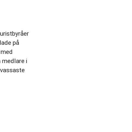
uristbyråer
lade på
t med
 medlare i
s vassaste