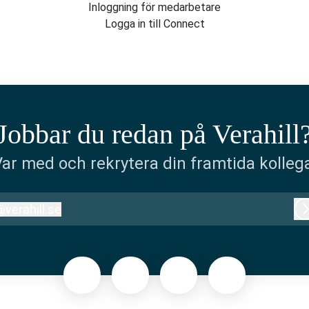
Inloggning för medarbetare
Logga in till Connect
Jobbar du redan på Verahill
ar med och rekrytera din framtida kolleg
@
verahill.se
erahill.se