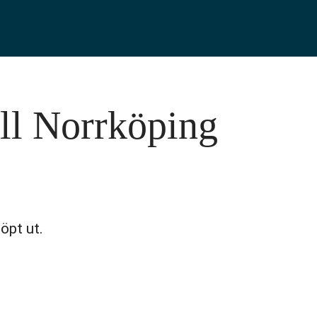
ill Norrköping
löpt ut.