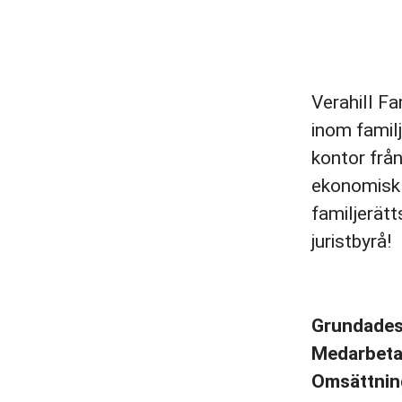
Verahill Fa
inom famil
kontor från
ekonomisk 
familjerätt
juristbyrå!
Grundade
Medarbet
Omsättni