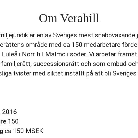
Om Verahill
miljejuridik är en av Sveriges mest snabbväxande j
jerättens område med ca 150 medarbetare förde
 Luleå i Norr till Malmö i söder. Vi arbetar främs
familjerätt, successionsrätt och som ombud och
sliga tvister med siktet inställt på att bli Sverige
s
2016
are
150
ng
ca 150 MSEK